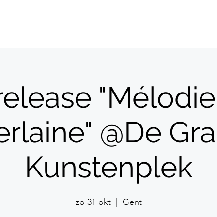
Home
Agenda
Biografie
Projecten
Lezingen
Video's
release "Mélodie
erlaine" @De Gra
Kunstenplek
zo 31 okt
  |  
Gent