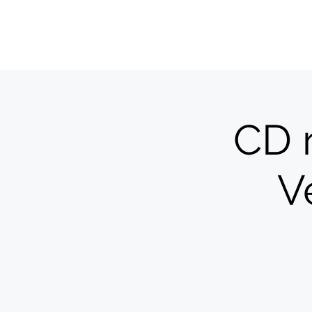
CD 
V