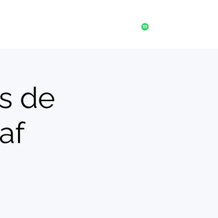
Discografie
Meanderfestival
Contact
s de
af