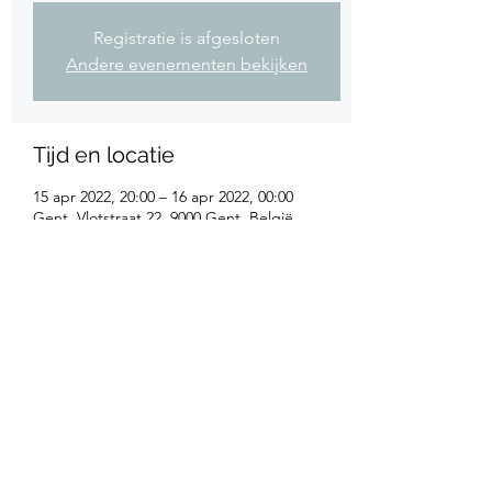
Registratie is afgesloten
Andere evenementen bekijken
Tijd en locatie
15 apr 2022, 20:00 – 16 apr 2022, 00:00
Gent, Vlotstraat 22, 9000 Gent, België
Deel dit evenement
©2025 door
www.florestan.be